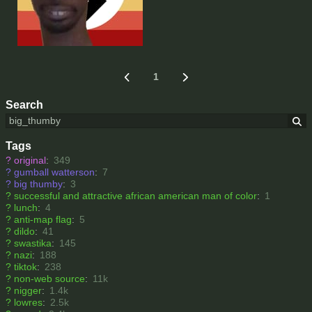
1
Search
Tags
?
original
:
349
?
gumball watterson
:
7
?
big thumby
:
3
?
successful and attractive african american man of color
:
1
?
lunch
:
4
?
anti-map flag
:
5
?
dildo
:
41
?
swastika
:
145
?
nazi
:
188
?
tiktok
:
238
?
non-web source
:
11k
?
nigger
:
1.4k
?
lowres
:
2.5k