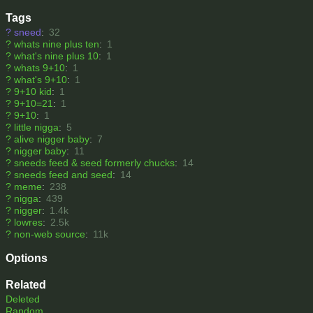
Tags
?
sneed
:
32
?
whats nine plus ten
:
1
?
what's nine plus 10
:
1
?
whats 9+10
:
1
?
what's 9+10
:
1
?
9+10 kid
:
1
?
9+10=21
:
1
?
9+10
:
1
?
little nigga
:
5
?
alive nigger baby
:
7
?
nigger baby
:
11
?
sneeds feed & seed formerly chucks
:
14
?
sneeds feed and seed
:
14
?
meme
:
238
?
nigga
:
439
?
nigger
:
1.4k
?
lowres
:
2.5k
?
non-web source
:
11k
Options
Related
Deleted
Random