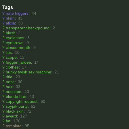
Tags
?
nate higgers
:
44
?
htsm
:
43
?
alicia
:
38
?
transparent background
:
2
?
blush
:
1
?
eyelashes
:
3
?
eyebrows
:
9
?
closed mouth
:
9
?
lips
:
10
?
scope
:
13
?
fuggen jardee
:
14
?
clothes
:
17
?
hunky twink sex machine
:
21
?
rifle
:
23
?
nose
:
30
?
hair
:
33
?
noscope
:
40
?
blonde hair
:
43
?
copyright request
:
60
?
soyjak party
:
62
?
black skin
:
72
?
award
:
127
?
fat
:
176
?
template
:
95