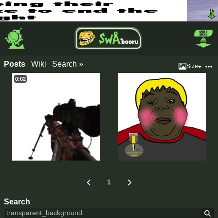
Posts
Wiki
Search »
Size
0:02
1
Search