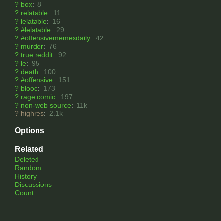
?
box
:
8
?
relatable
:
11
?
lelatable
:
16
?
#lelatable
:
29
?
#offensivememesdaily
:
42
?
murder
:
76
?
true reddit
:
92
?
le
:
95
?
death
:
100
?
#offensive
:
151
?
blood
:
173
?
rage comic
:
197
?
non-web source
:
11k
?
highres
:
2.1k
Options
Related
Deleted
Random
History
Discussions
Count