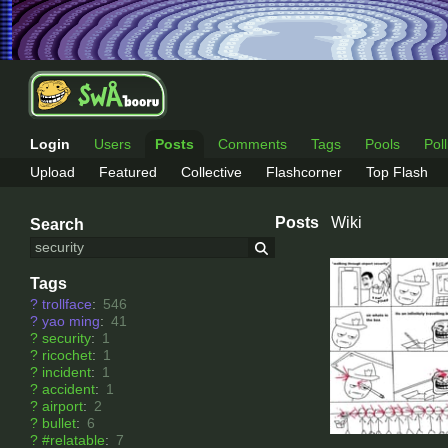
Login
Users
Posts
Comments
Tags
Pools
Pol
Upload
Featured
Collective
Flashcorner
Top Flash
Posts
Wiki
Search
Tags
?
trollface
:
546
?
yao ming
:
41
?
security
:
1
?
ricochet
:
1
?
incident
:
1
?
accident
:
1
?
airport
:
2
?
bullet
:
6
?
#relatable
:
7