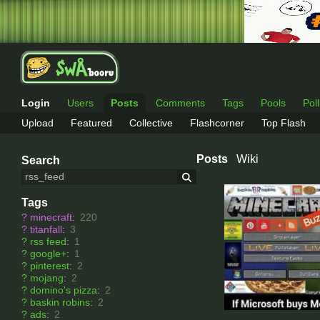
Login
Users
Posts
Comments
Tags
Pools
Pol
Upload
Featured
Collective
Flashcorner
Top Flash
Posts
Wiki
Search
Tags
?
minecraft
:
220
?
titanfall
:
3
?
rss feed
:
1
?
google+
:
1
?
pinterest
:
2
?
mojang
:
2
?
domino's pizza
:
2
?
baskin robins
:
2
?
ads
:
2