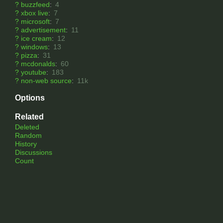
?
buzzfeed
:
4
?
xbox live
:
7
?
microsoft
:
7
?
advertisement
:
11
?
ice cream
:
12
?
windows
:
13
?
pizza
:
31
?
mcdonalds
:
60
?
youtube
:
183
?
non-web source
:
11k
Options
Related
Deleted
Random
History
Discussions
Count