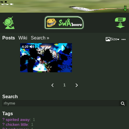
Posts
Wiki
Search »
Size
4:20
1
Search
Tags
?
spirited away
:
1
?
chicken little
:
1