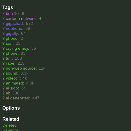
Tags
?
ben 10
:
6
?
cartoon network
:
4
?
gigachad
:
572
?
nophono
:
69
?
gigafly
:
64
?
phono
:
2
?
son
:
23
?
crying emoji
:
36
?
phone
:
83
?
tuff
:
183
?
rape
:
219
?
non-web source
:
11k
?
sound
:
3.3k
?
video
:
3.4k
?
animated
:
4.9k
?
ai slop
:
34
?
ai
:
306
?
ai generated
:
447
Options
Related
Deleted
Random