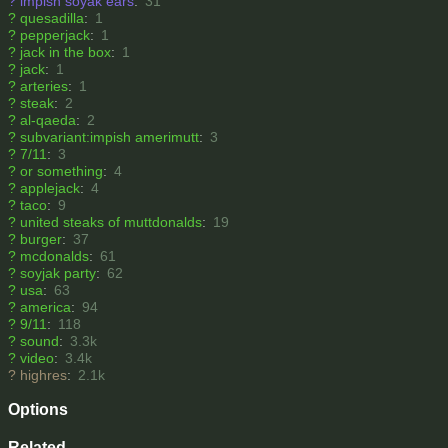
?
impish soyak ears
:
31
?
quesadilla
:
1
?
pepperjack
:
1
?
jack in the box
:
1
?
jack
:
1
?
arteries
:
1
?
steak
:
2
?
al-qaeda
:
2
?
subvariant:impish amerimutt
:
3
?
7/11
:
3
?
or something
:
4
?
applejack
:
4
?
taco
:
9
?
united steaks of muttdonalds
:
19
?
burger
:
37
?
mcdonalds
:
61
?
soyjak party
:
62
?
usa
:
63
?
america
:
94
?
9/11
:
118
?
sound
:
3.3k
?
video
:
3.4k
?
highres
:
2.1k
Options
Related