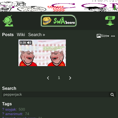
Posts
Wiki
Search »
Size
0:39
1
Search
Tags
?
soyjak
:
500
?
amerimutt
:
74