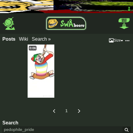
Posts
Wiki
Search »
Size
0:06
1
Search