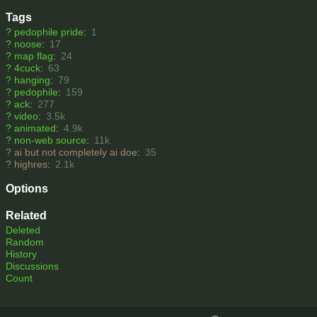
Tags
?
pedophile pride
:
1
?
noose
:
17
?
map flag
:
24
?
4cuck
:
63
?
hanging
:
79
?
pedophile
:
159
?
ack
:
277
?
video
:
3.5k
?
animated
:
4.9k
?
non-web source
:
11k
?
ai but not completely ai doe
:
35
?
highres
:
2.1k
Options
Related
Deleted
Random
History
Discussions
Count