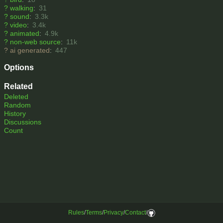
?
walking
:
31
?
sound
:
3.3k
?
video
:
3.4k
?
animated
:
4.9k
?
non-web source
:
11k
?
ai generated
:
447
Options
Related
Deleted
Random
History
Discussions
Count
Rules
/
Terms
/
Privacy
/
Contact
/