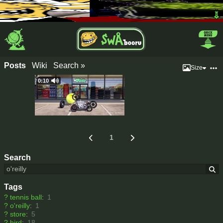
Posts
Wiki
Search »
Size
0:10
1
Search
Tags
?
tennis ball
:
1
?
o'reilly
:
1
?
store
:
5
?
bird
:
18