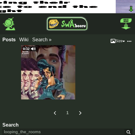
Posts
Wiki
Search »
Size
0:32
1
Search