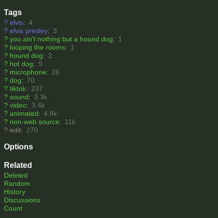
Tags
?
elvis
:
4
?
elvis presley
:
3
?
you ain't nothing but a hound dog
:
1
?
looping the rooms
:
1
?
hound dog
:
2
?
hot dog
:
9
?
microphone
:
26
?
dog
:
70
?
tiktok
:
237
?
sound
:
3.3k
?
video
:
3.4k
?
animated
:
4.8k
?
non-web source
:
11k
?
edit
:
270
Options
Related
Deleted
Random
History
Discussions
Count