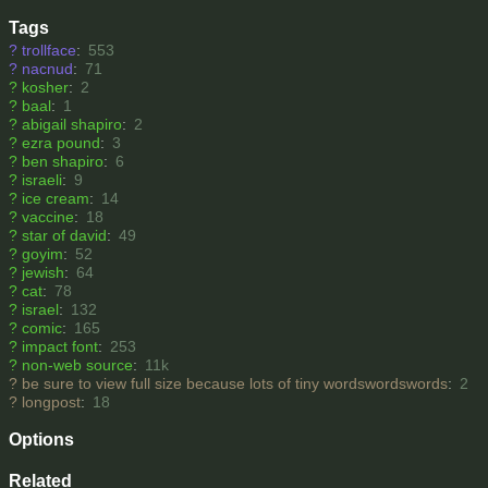
Tags
?
trollface
:
553
?
nacnud
:
71
?
kosher
:
2
?
baal
:
1
?
abigail shapiro
:
2
?
ezra pound
:
3
?
ben shapiro
:
6
?
israeli
:
9
?
ice cream
:
14
?
vaccine
:
18
?
star of david
:
49
?
goyim
:
52
?
jewish
:
64
?
cat
:
78
?
israel
:
132
?
comic
:
165
?
impact font
:
253
?
non-web source
:
11k
?
be sure to view full size because lots of tiny wordswordswords
:
2
?
longpost
:
18
Options
Related