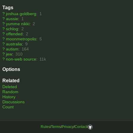
Tags
?
joshua goldberg
:
1
?
aussie
:
1
?
yumme nikki
:
2
?
schlog
:
2
?
offended
:
2
?
moonmetropolis
:
5
?
australia
:
9
?
autism
:
164
?
jew
:
310
?
non-web source
:
11k
Options
Related
Deleted
Random
History
Discussions
Count
Rules
/
Terms
/
Privacy
/
Contact
/