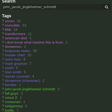
Search
Tags
?
omori
:
35
?
invincible
:
33
?
bfdi
:
18
?
transformers
:
11
?
american dad
:
5
?
i dont know what tranime this is from
:
2
?
doraemon
:
2
?
brapsune reeku
:
39
?
master chief
:
10
?
omni man
:
8
?
mark grayson
:
7
?
yoshi
:
5
?
stan smith
:
5
?
naruto uzumaki
:
4
?
doraemon (character)
:
2
?
bender
:
1
?
john jacob jingleheimer schmidt
:
3
?
fall guys
:
3
?
omori 2
:
1
?
crossover
:
1
?
tvrkgemmy
:
6
?
battle
:
7