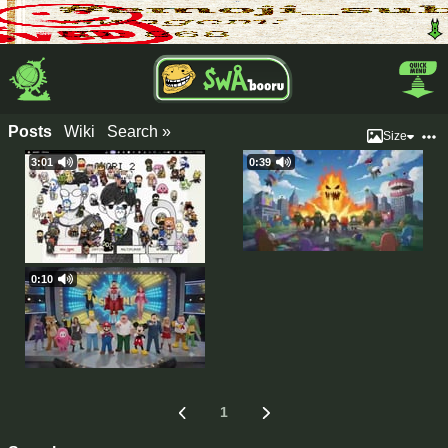
Posts
Wiki
Search »
Size
3:01
0:39
0:10
1