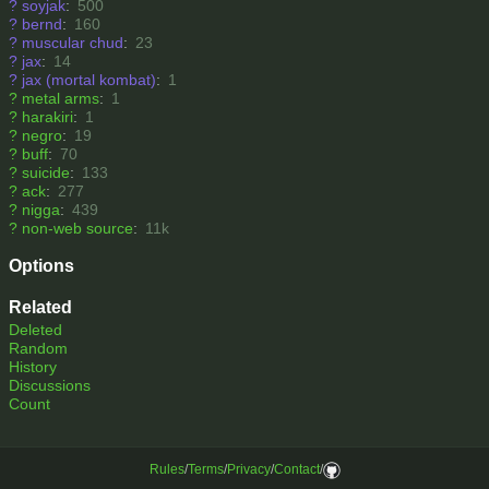
?
soyjak
:
500
?
bernd
:
160
?
muscular chud
:
23
?
jax
:
14
?
jax (mortal kombat)
:
1
?
metal arms
:
1
?
harakiri
:
1
?
negro
:
19
?
buff
:
70
?
suicide
:
133
?
ack
:
277
?
nigga
:
439
?
non-web source
:
11k
Options
Related
Deleted
Random
History
Discussions
Count
Rules
/
Terms
/
Privacy
/
Contact
/