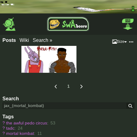
Posts
Wiki
Search »
Size
1
Search
Tags
?
the awful pedo circus
:
53
?
tadc
:
24
?
mortal kombat
:
11