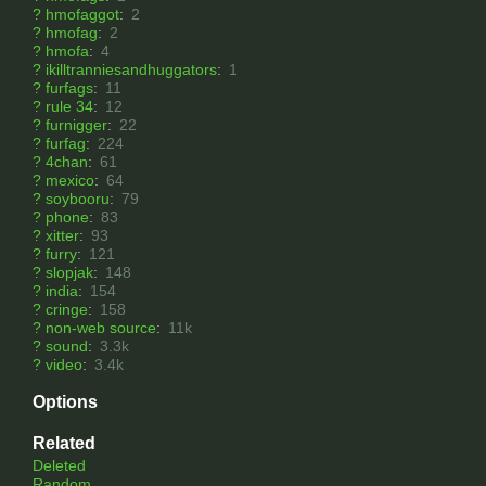
?
hmofaggot
:
2
?
hmofag
:
2
?
hmofa
:
4
?
ikilltranniesandhuggators
:
1
?
furfags
:
11
?
rule 34
:
12
?
furnigger
:
22
?
furfag
:
224
?
4chan
:
61
?
mexico
:
64
?
soybooru
:
79
?
phone
:
83
?
xitter
:
93
?
furry
:
121
?
slopjak
:
148
?
india
:
154
?
cringe
:
158
?
non-web source
:
11k
?
sound
:
3.3k
?
video
:
3.4k
Options
Related
Deleted
Random