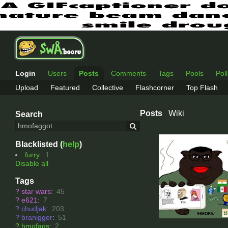
Login
Users
Posts
Comments
Tags
Pools
Pol
Upload
Featured
Collective
Flashcorner
Top Flash
Posts
Wiki
Search
Blacklisted (
help
)
furry
1
Disable all
Tags
?
star wars
:
45
?
e621
:
7
?
chudjak
:
203
?
branigger
:
51
?
hmofags
:
2