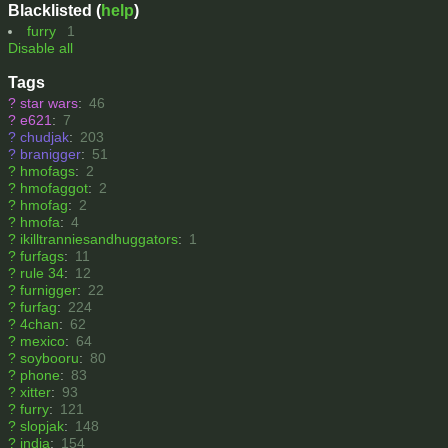
Blacklisted (
help
)
furry
1
Disable all
Tags
?
star wars
:
46
?
e621
:
7
?
chudjak
:
203
?
branigger
:
51
?
hmofags
:
2
?
hmofaggot
:
2
?
hmofag
:
2
?
hmofa
:
4
?
ikilltranniesandhuggators
:
1
?
furfags
:
11
?
rule 34
:
12
?
furnigger
:
22
?
furfag
:
224
?
4chan
:
62
?
mexico
:
64
?
soybooru
:
80
?
phone
:
83
?
xitter
:
93
?
furry
:
121
?
slopjak
:
148
?
india
:
154