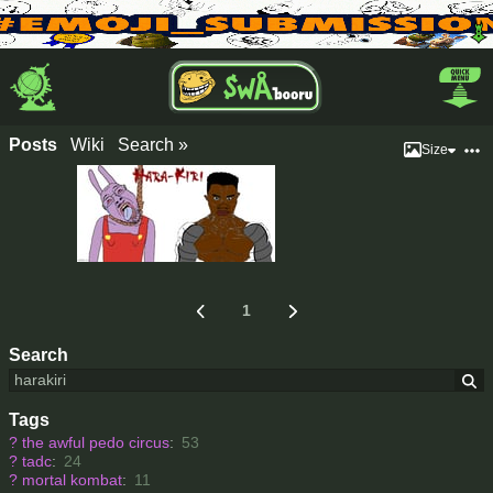
Posts
Wiki
Search »
Size
1
Search
Tags
?
the awful pedo circus
:
53
?
tadc
:
24
?
mortal kombat
:
11