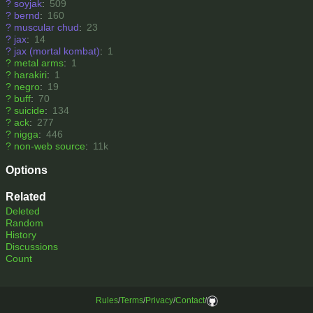
?
soyjak
:
509
?
bernd
:
160
?
muscular chud
:
23
?
jax
:
14
?
jax (mortal kombat)
:
1
?
metal arms
:
1
?
harakiri
:
1
?
negro
:
19
?
buff
:
70
?
suicide
:
134
?
ack
:
277
?
nigga
:
446
?
non-web source
:
11k
Options
Related
Deleted
Random
History
Discussions
Count
Rules
/
Terms
/
Privacy
/
Contact
/