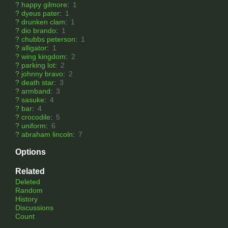
?
happy gilmore
:
1
?
dyeus pater
:
1
?
drunken clam
:
1
?
dio brando
:
1
?
chubbs peterson
:
1
?
alligator
:
1
?
wing kingdom
:
2
?
parking lot
:
2
?
johnny bravo
:
2
?
death star
:
3
?
armband
:
3
?
sasuke
:
4
?
bar
:
4
?
crocodile
:
5
?
uniform
:
6
?
abraham lincoln
:
7
Options
Related
Deleted
Random
History
Discussions
Count