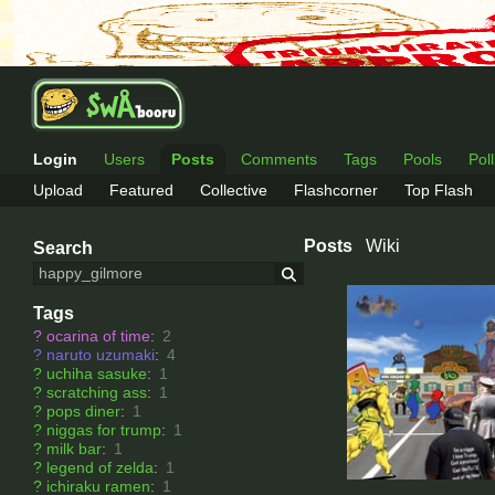
Login
Users
Posts
Comments
Tags
Pools
Pol
Upload
Featured
Collective
Flashcorner
Top Flash
Posts
Wiki
Search
Tags
?
ocarina of time
:
2
?
naruto uzumaki
:
4
?
uchiha sasuke
:
1
?
scratching ass
:
1
?
pops diner
:
1
?
niggas for trump
:
1
?
milk bar
:
1
?
legend of zelda
:
1
?
ichiraku ramen
:
1