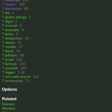
?
minecraft
:
220
?
creator
:
236
?
titantvman
:
88
?
ibs
:
1
?
gluten allergy
:
1
?
olgol
:
2
?
omocat
:
3
?
amputee
:
3
?
jimbo
:
8
?
wheelchair
:
10
?
obese
:
31
?
muslim
:
57
?
black
:
78
?
jeffstein
:
98
?
israel
:
129
?
fat fuck
:
130
?
youtube
:
184
?
nigger
:
1.4k
?
non-web source
:
11k
?
screenshot
:
71
Options
Related
Deleted
Random