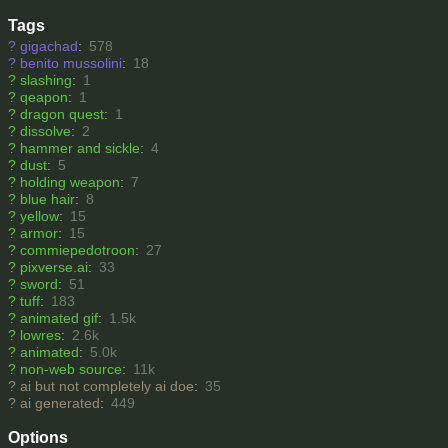
Tags
?
gigachad
:
578
?
benito mussolini
:
18
?
slashing
:
1
?
qeapon
:
1
?
dragon quest
:
1
?
dissolve
:
2
?
hammer and sickle
:
4
?
dust
:
5
?
holding weapon
:
7
?
blue hair
:
8
?
yellow
:
15
?
armor
:
15
?
commiepedotroon
:
27
?
pixverse.ai
:
33
?
sword
:
51
?
tuff
:
183
?
animated gif
:
1.5k
?
lowres
:
2.6k
?
animated
:
5.0k
?
non-web source
:
11k
?
ai but not completely ai doe
:
35
?
ai generated
:
449
Options