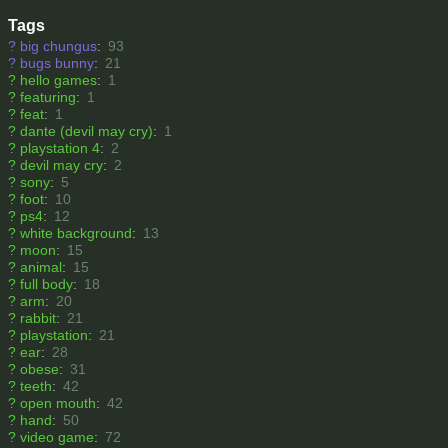
Tags
?
big chungus
:
93
?
bugs bunny
:
21
?
hello games
:
1
?
featuring
:
1
?
feat
:
1
?
dante (devil may cry)
:
1
?
playstation 4
:
2
?
devil may cry
:
2
?
sony
:
5
?
foot
:
10
?
ps4
:
12
?
white background
:
13
?
moon
:
15
?
animal
:
15
?
full body
:
18
?
arm
:
20
?
rabbit
:
21
?
playstation
:
21
?
ear
:
28
?
obese
:
31
?
teeth
:
42
?
open mouth
:
42
?
hand
:
50
?
video game
:
72