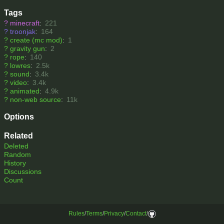
Tags
?
minecraft
:
221
?
troonjak
:
164
?
create (mc mod)
:
1
?
gravity gun
:
2
?
rope
:
140
?
lowres
:
2.5k
?
sound
:
3.4k
?
video
:
3.4k
?
animated
:
4.9k
?
non-web source
:
11k
Options
Related
Deleted
Random
History
Discussions
Count
Rules
/
Terms
/
Privacy
/
Contact
/