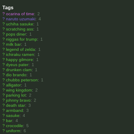
Tags
?
ocarina of time
:
2
?
naruto uzumaki
:
4
?
uchiha sasuke
:
1
?
scratching ass
:
1
?
pops diner
:
1
?
niggas for trump
:
1
?
milk bar
:
1
?
legend of zelda
:
1
?
ichiraku ramen
:
1
?
happy gilmore
:
1
?
dyeus pater
:
1
?
drunken clam
:
1
?
dio brando
:
1
?
chubbs peterson
:
1
?
alligator
:
1
?
wing kingdom
:
2
?
parking lot
:
2
?
johnny bravo
:
2
?
death star
:
3
?
armband
:
3
?
sasuke
:
4
?
bar
:
4
?
crocodile
:
5
?
uniform
:
6