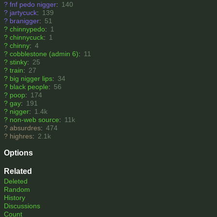
?
fnf pedo nigger
:
140
?
jartycuck
:
139
?
branigger
:
51
?
chinnypedo
:
1
?
chinnycuck
:
1
?
chinny
:
4
?
cobblestone (admin 6)
:
11
?
stinky
:
25
?
train
:
27
?
big nigger lips
:
34
?
black people
:
56
?
poop
:
174
?
gay
:
191
?
nigger
:
1.4k
?
non-web source
:
11k
?
absurdres
:
474
?
highres
:
2.1k
Options
Related
Deleted
Random
History
Discussions
Count