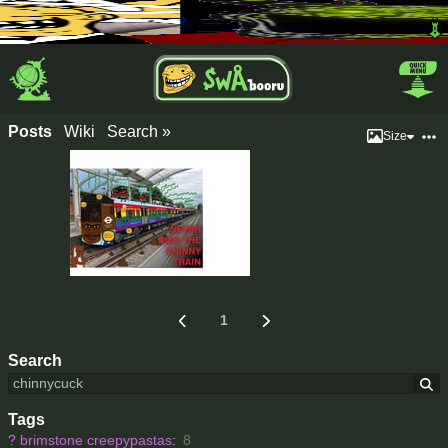
Posts
Wiki
Search »
Size
1
Search
Tags
?
brimstone creepypastas
:
8