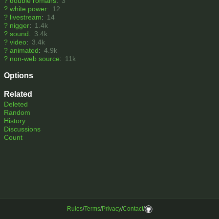
?
double romans
:
3
?
white power
:
12
?
livestream
:
14
?
nigger
:
1.4k
?
sound
:
3.4k
?
video
:
3.4k
?
animated
:
4.9k
?
non-web source
:
11k
Options
Related
Deleted
Random
History
Discussions
Count
Rules
/
Terms
/
Privacy
/
Contact
/