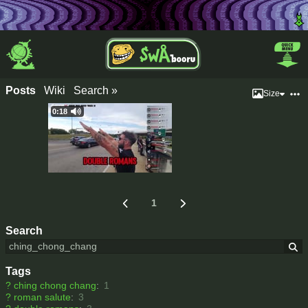
Posts
Wiki
Search »
Size
0:18
1
Search
Tags
?
ching chong chang
:
1
?
roman salute
:
3