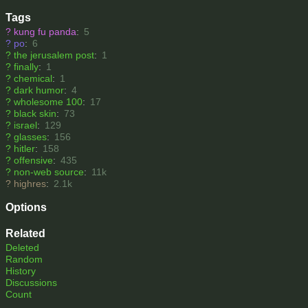
Tags
?
kung fu panda
:
5
?
po
:
6
?
the jerusalem post
:
1
?
finally
:
1
?
chemical
:
1
?
dark humor
:
4
?
wholesome 100
:
17
?
black skin
:
73
?
israel
:
129
?
glasses
:
156
?
hitler
:
158
?
offensive
:
435
?
non-web source
:
11k
?
highres
:
2.1k
Options
Related
Deleted
Random
History
Discussions
Count