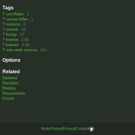
Tags
?
cornflake
:
1
?
cereal killer
:
1
?
minons
:
2
?
cereal
:
10
?
funny
:
57
?
meme
:
238
?
lowres
:
2.5k
?
non-web source
:
11k
Options
Related
Deleted
Random
History
Discussions
Count
Rules
/
Terms
/
Privacy
/
Contact
/