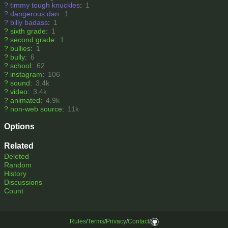
?
timmy tough knuckles
:
1
?
dangerous dan
:
1
?
billy badass
:
1
?
sixth grade
:
1
?
second grade
:
1
?
bullies
:
1
?
bully
:
6
?
school
:
62
?
instagram
:
106
?
sound
:
3.4k
?
video
:
3.4k
?
animated
:
4.9k
?
non-web source
:
11k
Options
Related
Deleted
Random
History
Discussions
Count
Rules
/
Terms
/
Privacy
/
Contact
/