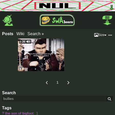
Posts
Wiki
Search »
Size
0:26
1
Search
Tags
?
the son of bigfoot
:
1