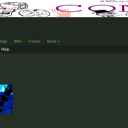
lings
Wiki
Forum
More »
Help