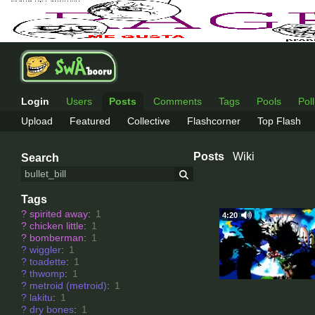
Login
Users
Posts
Comments
Tags
Pools
Pol
Upload
Featured
Collective
Flashcorner
Top Flash
Posts
Wiki
Search
Tags
?
spirited away
:
1
4:20
?
chicken little
:
1
?
bomberman
:
1
?
wiggler
:
1
?
toadette
:
1
?
thwomp
:
1
?
metroid (metroid)
:
1
?
lakitu
:
1
?
dry bones
:
1