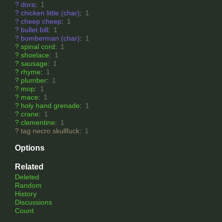
?
dora
:
1
?
chicken little (char)
:
1
?
cheep cheep
:
1
?
bullet bill
:
1
?
bomberman (char)
:
1
?
spinal cord
:
1
?
shoelace
:
1
?
sausage
:
1
?
rhyme
:
1
?
plumber
:
1
?
mop
:
1
?
mace
:
1
?
holy hand grenade
:
1
?
crane
:
1
?
clementine
:
1
?
tag necro skullfuck
:
1
Options
Related
Deleted
Random
History
Discussions
Count