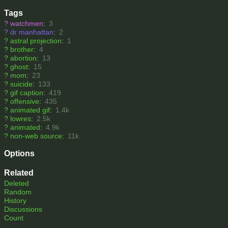
Tags
?
watchmen
:
3
?
dr manhattan
:
2
?
astral projection
:
1
?
brother
:
4
?
abortion
:
13
?
ghost
:
15
?
mom
:
23
?
suicide
:
133
?
gif caption
:
419
?
offensive
:
435
?
animated gif
:
1.4k
?
lowres
:
2.5k
?
animated
:
4.9k
?
non-web source
:
11k
Options
Related
Deleted
Random
History
Discussions
Count