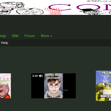
lings
Wiki
Forum
More »
Help
3:19