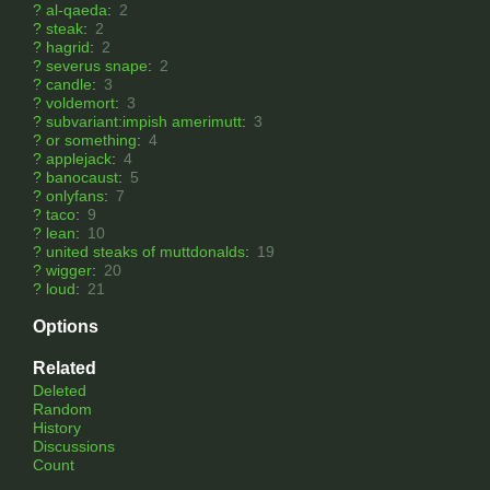
?
al-qaeda
:
2
?
steak
:
2
?
hagrid
:
2
?
severus snape
:
2
?
candle
:
3
?
voldemort
:
3
?
subvariant:impish amerimutt
:
3
?
or something
:
4
?
applejack
:
4
?
banocaust
:
5
?
onlyfans
:
7
?
taco
:
9
?
lean
:
10
?
united steaks of muttdonalds
:
19
?
wigger
:
20
?
loud
:
21
Options
Related
Deleted
Random
History
Discussions
Count