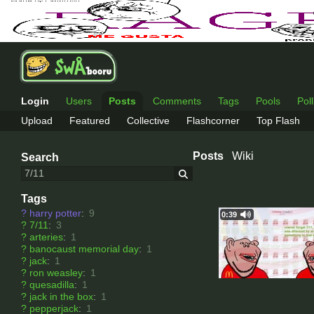
Login
Users
Posts
Comments
Tags
Pools
Pol
Upload
Featured
Collective
Flashcorner
Top Flash
Posts
Wiki
Search
Tags
?
harry potter
:
9
0:39
?
7/11
:
3
?
arteries
:
1
?
banocaust memorial day
:
1
?
jack
:
1
?
ron weasley
:
1
?
quesadilla
:
1
?
jack in the box
:
1
?
pepperjack
:
1