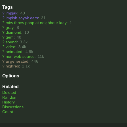
Tags
?
impjak
:
40
?
impish soyak ears
:
31
?
mfw throw poop at neighbour lady
:
1
?
gray
:
8
?
diamond
:
10
?
gem
:
48
?
sound
:
3.3k
?
video
:
3.4k
?
animated
:
4.9k
?
non-web source
:
11k
?
ai generated
:
446
?
highres
:
2.1k
Options
Related
Deleted
Random
History
Discussions
Count