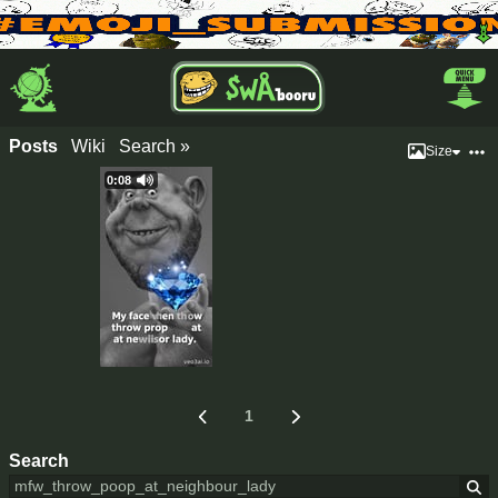
Posts
Wiki
Search »
Size
0:08
1
Search