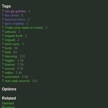
Tags
?
ryu ga gotoku
:
1
?
kai cenat
:
6
?
kazuma kiryu
:
2
?
goro majima
:
1
?
i hate your taste in music
:
1
?
yakuza
:
2
?
miguel funk
:
2
?
miguel
:
2
?
dont care
:
2
?
funk
:
36
?
foid
:
63
?
dancing
:
151
?
nigger
:
1.4k
?
lowres
:
2.5k
?
sound
:
3.3k
?
video
:
3.4k
?
animated
:
4.8k
?
non-web source
:
11k
Options
Related
Deleted
Random